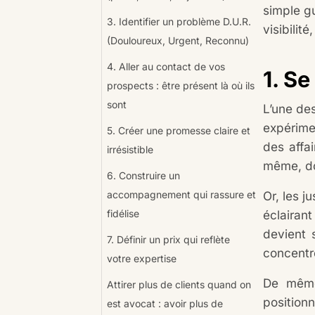
simple gu
3. Identifier un problème D.U.R.
visibilit
(Douloureux, Urgent, Reconnu)
4. Aller au contact de vos
1. S
prospects : être présent là où ils
sont
L’une des
expérimen
5. Créer une promesse claire et
des affai
irrésistible
même, don
6. Construire un
accompagnement qui rassure et
Or, les j
fidélise
éclairan
devient s
7. Définir un prix qui reflète
concentre
votre expertise
De même,
Attirer plus de clients quand on
position
est avocat : avoir plus de