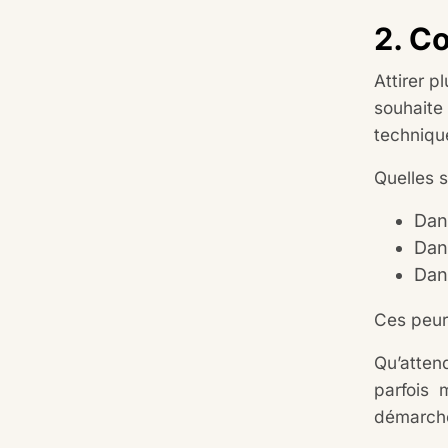
2. C
Attirer 
souhait
technique
Quelles s
Dan
Dan
Dans
Ces peur
Qu’atten
parfois
démarche