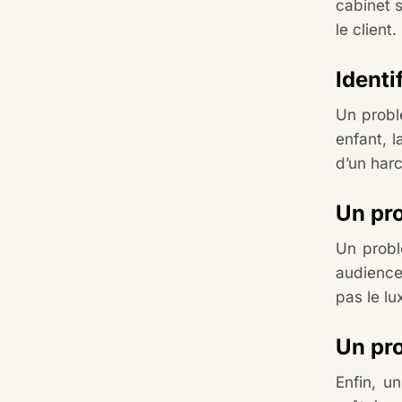
cabinet 
le client.
Identi
Un problè
enfant, l
d’un harc
Un pr
Un probl
audience 
pas le lu
Un pr
Enfin, u