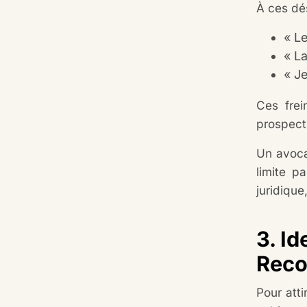
À ces dés
« L
« L
« Je
Ces frei
prospect 
Un avoca
limite p
juridique
3. Id
Reco
Pour atti