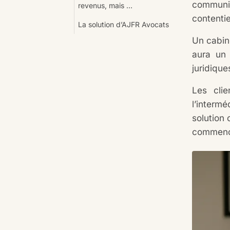
communiq
revenus, mais …
contentie
La solution d’AJFR Avocats
Un cabine
aura un 
juridique
Les clie
l’interm
solution 
commence