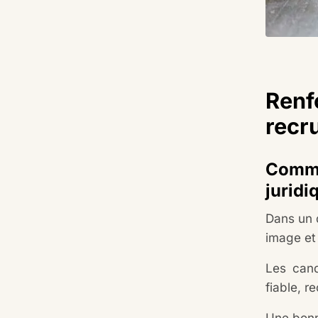
Renf
recr
Commen
juridi
Dans un d
image et 
Les cand
fiable, r
Une bonne