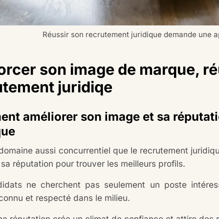
Réussir son recrutement juridique demande une a
orcer son image de marque, ré
utement juridiqe
t améliorer son image et sa réputati
que
omaine aussi concurrentiel que le recrutement juridiqu
sa réputation pour trouver les meilleurs profils.
idats ne cherchent pas seulement un poste intére
econnu et respecté dans le milieu.
 réputation crée un climat de confiance et attire des pr