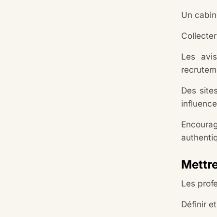
Un cabine
Collecter
Les avis
recruteme
Des sit
influence
Encourag
authenti
Mettre
Les profe
Définir e