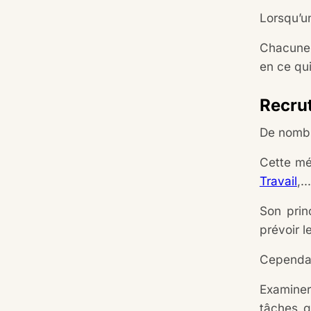
Lorsqu’un
Chacune 
en ce qui
Recrut
De nombr
Cette mé
Travail
,.
Son prin
prévoir l
Cependa
Examiner 
tâches q