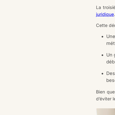
La trois
juridique
Cette dé
Une
mét
Un 
débu
Des
bes
Bien que
d’éviter 