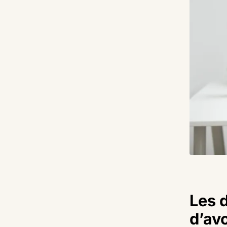
Les d
d’av