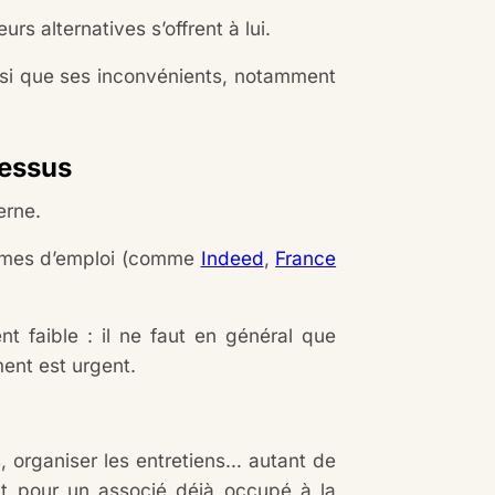
rs alternatives s’offrent à lui.
si que ses inconvénients, notamment
cessus
terne.
ormes d’emploi (comme
Indeed
,
France
nt faible : il ne faut en général que
ement est urgent.
s, organiser les entretiens… autant de
t pour un associé déjà occupé à la