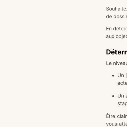
Souhaite
de dossi
En déter
aux obje
Déterm
Le niveau
Un 
act
Un 
stag
Être clai
vous att