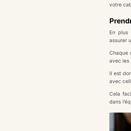
votre cab
Prendr
En plus 
assurer 
Chaque c
avec les
Il est do
avec cel
Cela fac
dans l’éq