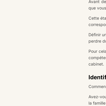
Avant de
que vous
Cette éta
correspo
Définir u
perdre d
Pour cela
compéten
cabinet.
Identi
Commence
Avez-vou
la famill