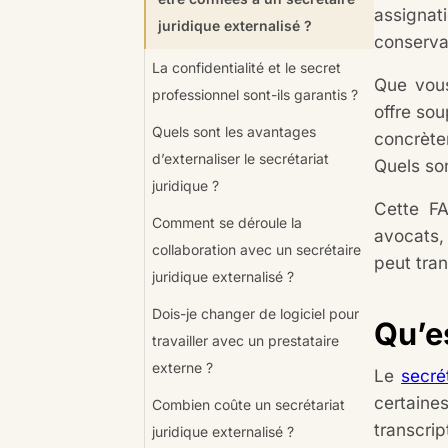
assignat
juridique externalisé ?
conservan
La confidentialité et le secret
Que vous
professionnel sont-ils garantis ?
offre sou
Quels sont les avantages
concrète
d’externaliser le secrétariat
Quels son
juridique ?
Cette FA
Comment se déroule la
avocats,
collaboration avec un secrétaire
peut tran
juridique externalisé ?
Dois-je changer de logiciel pour
Qu’es
travailler avec un prestataire
externe ?
Le
secré
certaine
Combien coûte un secrétariat
transcrip
juridique externalisé ?