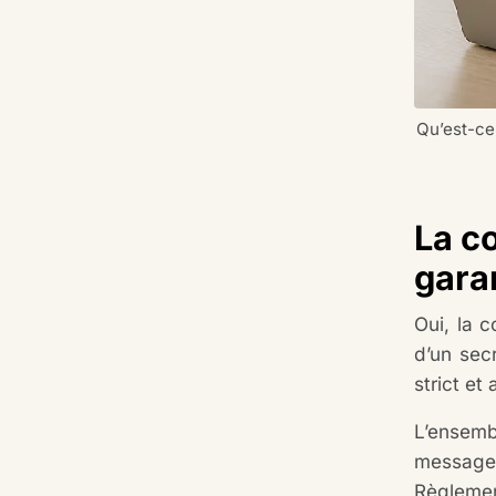
Qu’est-ce
La co
garan
Oui, la c
d’un secr
strict e
L’ensemb
messager
Règlemen