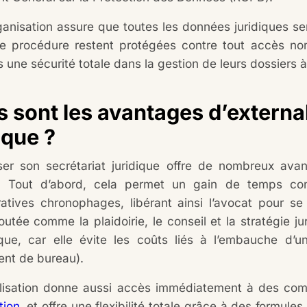
anisation assure que toutes les données juridiques sens
e procédure restent protégées contre tout accès non 
 une sécurité totale dans la gestion de leurs dossiers à
 sont les avantages d’external
ique ?
iser son secrétariat juridique offre de nombreux ava
t. Tout d’abord, cela permet un gain de temps con
ratives chronophages, libérant ainsi l’avocat pour se
outée comme la plaidoirie, le conseil et la stratégie j
ue, car elle évite les coûts liés à l’embauche d’un
nt de bureau).
alisation donne aussi accès immédiatement à des com
tion
, et offre une flexibilité totale grâce à des formules 