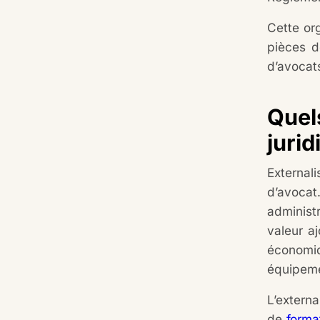
Cette org
pièces d
d’avocats
Quels
jurid
External
d’avoca
administ
valeur aj
économiq
équipeme
L’extern
de
forma